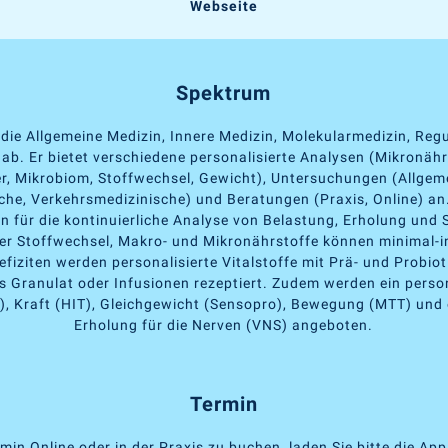
Webseite
Spektrum
 die Allgemeine Medizin, Innere Medizin, Molekularmedizin, Reg
ab. Er bietet verschiedene personalisierte Analysen (Mikronäh
r, Mikrobiom, Stoffwechsel, Gewicht), Untersuchungen (Allgem
che, Verkehrsmedizinische) und Beratungen (Praxis, Online) an
für die kontinuierliche Analyse von Belastung, Erholung und 
er Stoffwechsel, Makro- und Mikronährstoffe können minimal-in
efiziten werden personalisierte Vitalstoffe mit Prä- und Probioti
s Granulat oder Infusionen rezeptiert. Zudem werden ein person
T), Kraft (HIT), Gleichgewicht (Sensopro), Bewegung (MTT) und 
Erholung für die Nerven (VNS) angeboten.
Termin
min Online oder in der Praxis zu buchen, laden Sie bitte die Ap