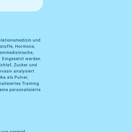
ulationsmedizin und
rstoffe, Hormone,
einmedizinische,
. Eingesetzt werden
Schlaf, Zucker und
vasiv analysiert
ka als Pulver,
alisiertes Training
eine personalisierte
p von permed.