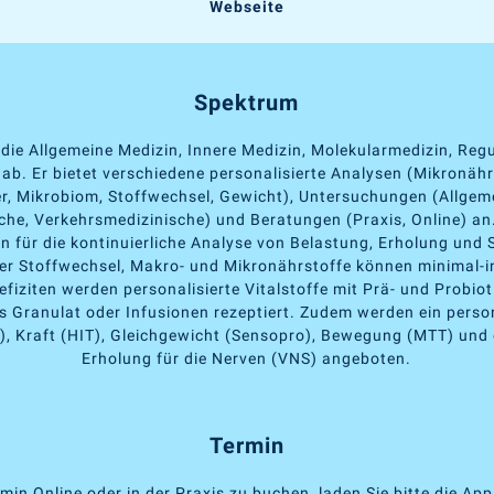
Webseite
Spektrum
 die Allgemeine Medizin, Innere Medizin, Molekularmedizin, Reg
ab. Er bietet verschiedene personalisierte Analysen (Mikronäh
r, Mikrobiom, Stoffwechsel, Gewicht), Untersuchungen (Allgem
che, Verkehrsmedizinische) und Beratungen (Praxis, Online) an
für die kontinuierliche Analyse von Belastung, Erholung und 
er Stoffwechsel, Makro- und Mikronährstoffe können minimal-in
efiziten werden personalisierte Vitalstoffe mit Prä- und Probioti
s Granulat oder Infusionen rezeptiert. Zudem werden ein person
T), Kraft (HIT), Gleichgewicht (Sensopro), Bewegung (MTT) und 
Erholung für die Nerven (VNS) angeboten.
Termin
min Online oder in der Praxis zu buchen, laden Sie bitte die Ap