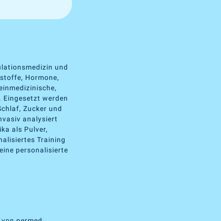
ulationsmedizin und
rstoffe, Hormone,
einmedizinische,
. Eingesetzt werden
Schlaf, Zucker und
vasiv analysiert
ka als Pulver,
alisiertes Training
eine personalisierte
p von permed.