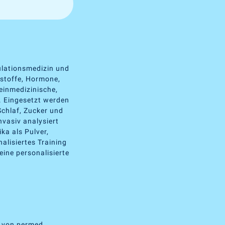
ulationsmedizin und
rstoffe, Hormone,
einmedizinische,
. Eingesetzt werden
Schlaf, Zucker und
vasiv analysiert
ka als Pulver,
alisiertes Training
eine personalisierte
p von permed.