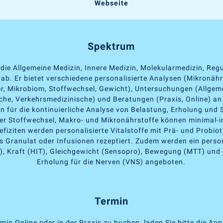
Webseite
Spektrum
 die Allgemeine Medizin, Innere Medizin, Molekularmedizin, Reg
ab. Er bietet verschiedene personalisierte Analysen (Mikronäh
r, Mikrobiom, Stoffwechsel, Gewicht), Untersuchungen (Allgem
che, Verkehrsmedizinische) und Beratungen (Praxis, Online) an
für die kontinuierliche Analyse von Belastung, Erholung und 
er Stoffwechsel, Makro- und Mikronährstoffe können minimal-in
efiziten werden personalisierte Vitalstoffe mit Prä- und Probioti
s Granulat oder Infusionen rezeptiert. Zudem werden ein person
T), Kraft (HIT), Gleichgewicht (Sensopro), Bewegung (MTT) und 
Erholung für die Nerven (VNS) angeboten.
Termin
min Online oder in der Praxis zu buchen, laden Sie bitte die Ap